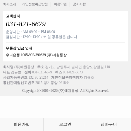
회사소개
개인정보취급방침
이용약관
공지사항
고객센터
031-821-6679
운영시간 : AM 09:00 ~ PM 06:00
점심시간 : 12:00~13:00 / 토.일.공휴일은 쉽니다.
무통장 입금 안내
우리은행 1005-902-390639 (주)예원통상
회사명
(주)예원통상
주소
경기도 남양주시 별내면 용암도감말길 110
대표
김규호
전화
031-821-6679
팩스
031-821-6673
사업자등록번호
132-86-21214
개인정보관리책임자
김규호
통신판매업신고번호
2015-경기풍양-0618호
Copyright ⓒ 2001~2026 (주)예원통상. All Rights Reserved.
회원가입
로그인
장바구니