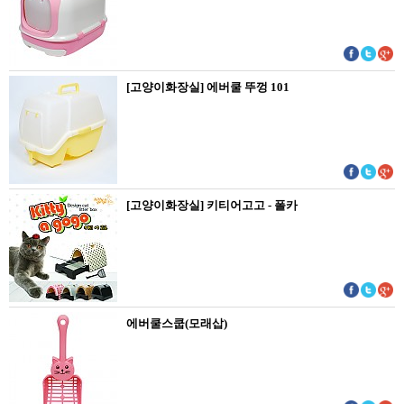
[고양이화장실] 에버쿨 뚜껑 101
[고양이화장실] 키티어고고 - 폴카
에버쿨스쿱(모래삽)