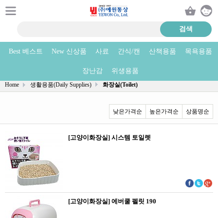
Best 베스트
New 신상품
사료
간식/캔
산책용품
목욕용품
화장실(Toilet) 상품리스트
장난감
위생용품
Home
생활용품(Daily Supplies)
화장실(Toilet)
낮은가격순
높은가격순
상품명순
[고양이화장실] 시스템 토일렛
[고양이화장실] 에버쿨 펠릿 190