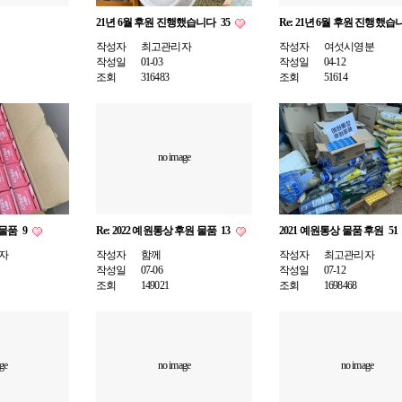
21년 6월 후원 진행했습니다
35
Re: 21년 6월 후원 진행했
작성자
최고관리자
작성자
여섯시영분
작성일
01-03
작성일
04-12
조회
316483
조회
51614
no image
 물품
9
Re: 2022 예원통상 후원 물품
13
2021 예원통상 물품 후원
51
자
작성자
함께
작성자
최고관리자
작성일
07-06
작성일
07-12
조회
149021
조회
1698468
ge
no image
no image