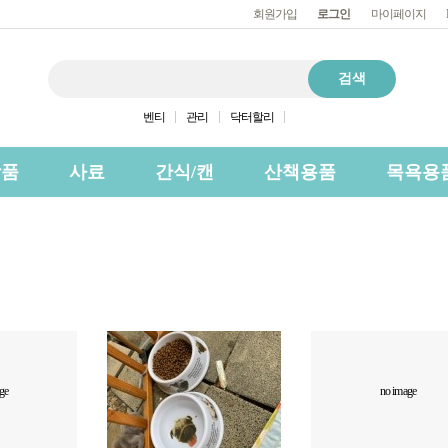
회원가입
로그인
마이페이지
벤티
관리
닥터할리
상품
사료
간식/캔
산책용품
목욕용
ge
no image