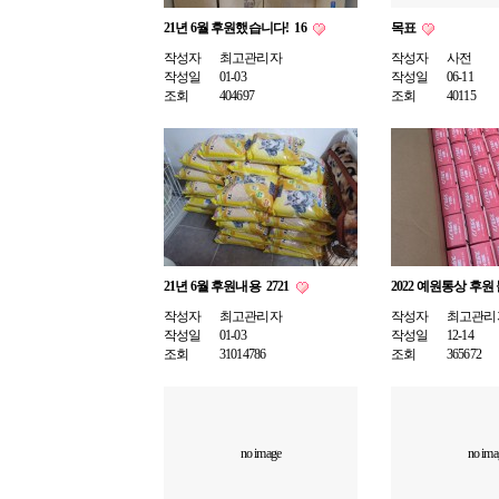
21년 6월 후원했습니다!
16
목표
작성자
최고관리자
작성자
사전
작성일
01-03
작성일
06-11
조회
404697
조회
40115
21년 6월 후원내용
2721
2022 예원통상 후원
작성자
최고관리자
작성자
최고관리
작성일
01-03
작성일
12-14
조회
31014786
조회
365672
no image
no ima