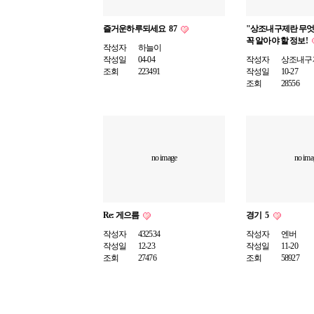
즐거운하루되세요
87
"상조내구제란 무엇
꼭 알아야 할 정보!
작성자
하늘이
작성일
04-04
작성자
상조내구
조회
223491
작성일
10-27
조회
28556
no image
no ima
Re: 게으름
경기
5
작성자
432534
작성자
엔버
작성일
12-23
작성일
11-20
조회
27476
조회
58927