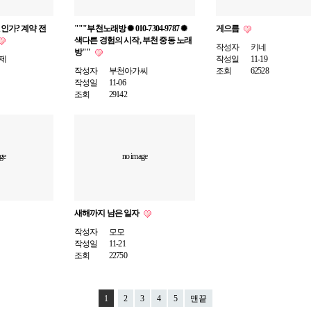
인가? 계약 전
"""부천노래방 ✺ 010-7304-9787 ✺
게으름
색다른 경험의 시작, 부천 중동 노래
작성자
키네
방""
제
작성일
11-19
작성자
부천아가씨
조회
62528
작성일
11-06
조회
29142
ge
no image
새해까지 남은 일자
작성자
모모
작성일
11-21
조회
22750
1
2
3
4
5
맨끝