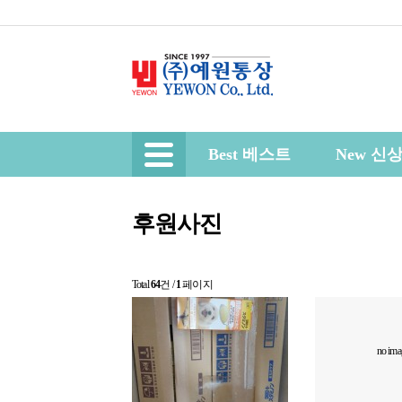
Best 베스트
New 신
후원사진
Total
64
건
/
1
페이지
no ima