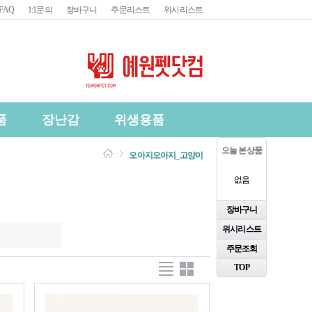
FAQ
1:1문의
장바구니
주문리스트
위시리스트
품
장난감
위생용품
오늘 본 상품
오아지
오아지_고양이
없음
장바구니
위시리스트
주문조회
TOP