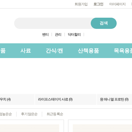
회원가입
로그인
마이페이지
벤티
관리
닥터할리
상품
사료
간식/캔
산책용품
목욕용
치 (4)
라이프스테이지 사료 (0)
원 애니멀 프로틴 (0)
점높은순
후기많은순
최근등록순