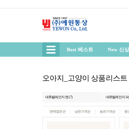
Best 베스트
New 신
오아지_고양이 상품리스트
네츄럴레인지 캔 (7)
네츄럴레인지 파우
판매많은순
낮은가격순
높은가격순
평