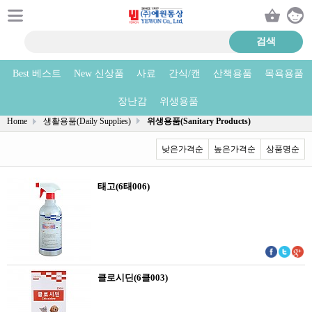
Best 베스트
New 신상품
사료
간식/캔
산책용품
목욕용품
위생용품(Sanitary Products) 상품리스트
장난감
위생용품
Home
생활용품(Daily Supplies)
위생용품(Sanitary Products)
낮은가격순
높은가격순
상품명순
태고(6태006)
클로시딘(6클003)