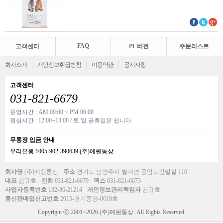
FAQ
고객센터
PC버전
주문리스트
회사소개
개인정보취급방침
이용약관
공지사항
고객센터
031-821-6679
운영시간 : AM 09:00 ~ PM 06:00
점심시간 : 12:00~13:00 / 토.일.공휴일은 쉽니다.
무통장 입금 안내
우리은행 1005-902-390639 (주)예원통상
회사명
(주)예원통상
주소
경기도 남양주시 별내면 용암도감말길 110
대표
김규호
전화
031-821-6679
팩스
031-821-6673
사업자등록번호
132-86-21214
개인정보관리책임자
김규호
통신판매업신고번호
2015-경기풍양-0618호
Copyright ⓒ 2001~2026 (주)예원통상. All Rights Reserved.