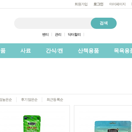
회원가입
로그인
마이페이지
벤티
관리
닥터할리
상품
사료
간식/캔
산책용품
목욕용
점높은순
후기많은순
최근등록순