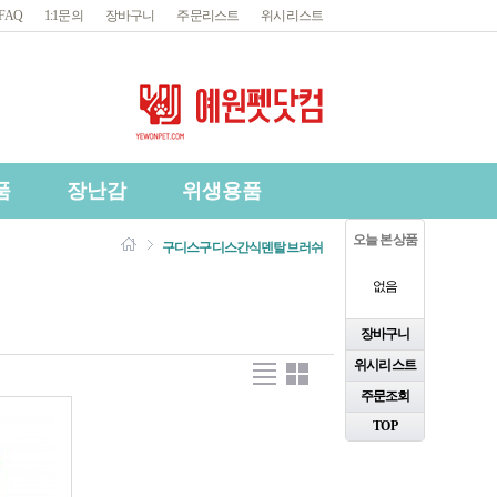
FAQ
1:1문의
장바구니
주문리스트
위시리스트
품
장난감
위생용품
오늘 본 상품
구디스
구디스간식
덴탈브러쉬
없음
장바구니
위시리스트
주문조회
TOP