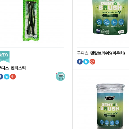
구디스_덴탈브러쉬S(파우치)
구디스_덴타스틱