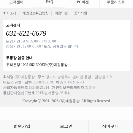
FAQ
고객센터
PC버전
주문리스트
회사소개
개인정보취급방침
이용약관
공지사항
고객센터
031-821-6679
운영시간 : AM 09:00 ~ PM 06:00
점심시간 : 12:00~13:00 / 토.일.공휴일은 쉽니다.
무통장 입금 안내
우리은행 1005-902-390639 (주)예원통상
회사명
(주)예원통상
주소
경기도 남양주시 별내면 용암도감말길 110
대표
김규호
전화
031-821-6679
팩스
031-821-6673
사업자등록번호
132-86-21214
개인정보관리책임자
김규호
통신판매업신고번호
2015-경기풍양-0618호
Copyright ⓒ 2001~2026 (주)예원통상. All Rights Reserved.
회원가입
로그인
장바구니