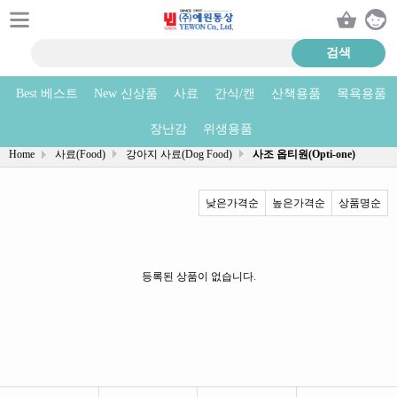
Best 베스트
New 신상품
사료
간식/캔
산책용품
목욕용품
사조 옵티원(Opti-one) 상품리스트
장난감
위생용품
Home
사료(Food)
강아지 사료(Dog Food)
사조 옵티원(Opti-one)
낮은가격순
높은가격순
상품명순
등록된 상품이 없습니다.