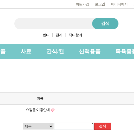
회원가입
로그인
마이페이지
벤티
관리
닥터할리
상품
사료
간식/캔
산책용품
목욕용
제목
쇼핑몰 이용안내