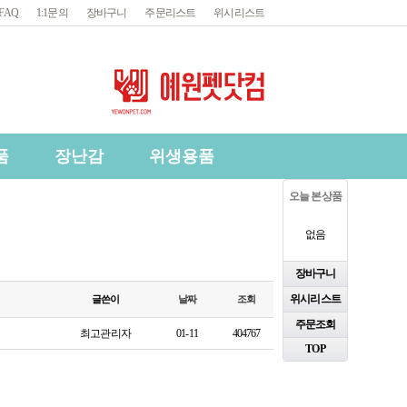
FAQ
1:1문의
장바구니
주문리스트
위시리스트
품
장난감
위생용품
오늘 본 상품
없음
장바구니
위시리스트
글쓴이
날짜
조회
주문조회
최고관리자
01-11
404767
TOP