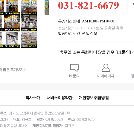
031-821-6679
운영시간안내 : AM 10:00 ~ PM 04:00
점심시간 : 12:30~13:30 / 토,일,공휴일 휴무
발송마감시간 : 평일 정오
휴무일 또는 통화량이 많을 경우
[1:1문의]
Quick button
더 많은 후기보기 >
더 많은 후기보기 >
1:1문의
마이페이지
장
회사소개
서비스이용약관
개인정보 취급방침
주소
경기도 남양주시 별내면 용암도감말길 110
-21214
대표
김규호
전화
031-821-6679
팩스
031-821-6673
15-경기풍양-0618호
개인정보관리책임자
김규호