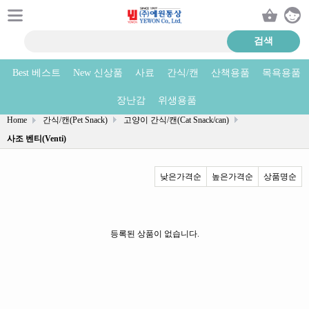
Best 베스트
New 신상품
사료
간식/캔
산책용품
목욕용품
사조 벤티(Venti) 상품리스트
장난감
위생용품
Home
간식/캔(Pet Snack)
고양이 간식/캔(Cat Snack/can)
사조 벤티(Venti)
낮은가격순
높은가격순
상품명순
등록된 상품이 없습니다.