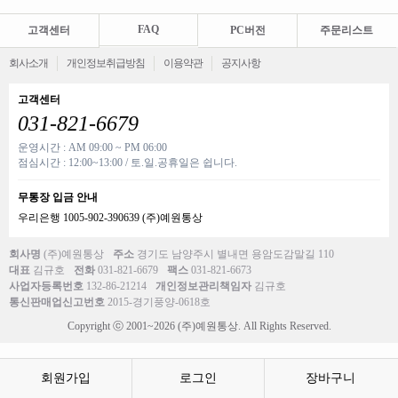
FAQ
고객센터
PC버전
주문리스트
회사소개
개인정보취급방침
이용약관
공지사항
고객센터
031-821-6679
운영시간 : AM 09:00 ~ PM 06:00
점심시간 : 12:00~13:00 / 토.일.공휴일은 쉽니다.
무통장 입금 안내
우리은행 1005-902-390639 (주)예원통상
회사명
(주)예원통상
주소
경기도 남양주시 별내면 용암도감말길 110
대표
김규호
전화
031-821-6679
팩스
031-821-6673
사업자등록번호
132-86-21214
개인정보관리책임자
김규호
통신판매업신고번호
2015-경기풍양-0618호
Copyright ⓒ 2001~2026 (주)예원통상. All Rights Reserved.
회원가입
로그인
장바구니