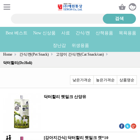
Best 베스트
New 신상품
사료
간식/캔
산책용품
목욕용품
닥터할리(Dr.Holi) 상품리스트
장난감
위생용품
Home
간식/캔(Pet Snack)
고양이 간식/캔(Cat Snack/can)
닥터할리(Dr.Holi)
낮은가격순
높은가격순
상품명순
닥터할리 펫밀크 산양유
[강아지간식] 닥터할리 펫밀크 캣*10