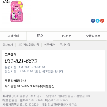
FAQ
고객센터
PC버전
주문리스트
회사소개
개인정보취급방침
이용약관
공지사항
고객센터
031-821-6679
운영시간 : AM 09:00 ~ PM 06:00
점심시간 : 12:00~13:00 / 토.일.공휴일은 쉽니다.
무통장 입금 안내
우리은행 1005-902-390639 (주)예원통상
회사명
(주)예원통상
주소
경기도 남양주시 별내면 용암도감말길 110
대표
김규호
전화
031-821-6679
팩스
031-821-6673
사업자등록번호
132-86-21214
개인정보관리책임자
김규호