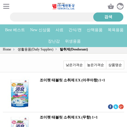
Best 베스트
New 신상품
사료
간식/캔
산책용품
목욕용품
탈취제(Deodorant) 상품리스트
장난감
위생용품
Home
생활용품(Daily Supplies)
탈취제(Deodorant)
낮은가격순
높은가격순
상품명순
조이펫 태블릿 소취제 EX (아쿠아향) 1+1
조이펫 태블릿 소취제 EX (무향) 1+1